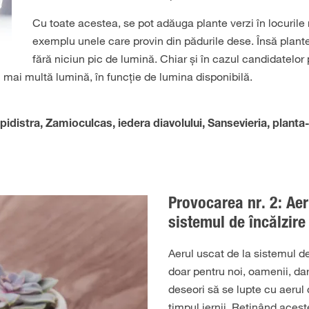
Cu toate acestea, se pot adăuga plante verzi în locurile
exemplu unele care provin din pădurile dese. Însă plante
fără niciun pic de lumină. Chiar și în cazul candidatelor 
 mai multă lumină, în funcție de lumina disponibilă.
pidistra, Zamioculcas, iedera diavolului, Sansevieria, planta-
Provocarea nr. 2: Aer
sistemul de încălzire
Aerul uscat de la sistemul de
doar pentru noi, oamenii, dar
deseori să se lupte cu aerul 
timpul iernii. Reținând aceste