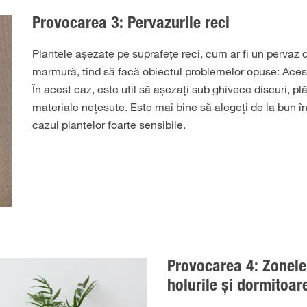
Provocarea 3: Pervazurile reci
Plantele așezate pe suprafețe reci, cum ar fi un pervaz d
marmură, tind să facă obiectul problemelor opuse: Aces
În acest caz, este util să așezați sub ghivece discuri, p
materiale nețesute. Este mai bine să alegeți de la bun în
cazul plantelor foarte sensibile.
Provocarea 4: Zonele
holurile și dormitoar