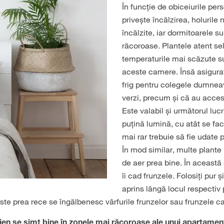
În funcție de obiceiurile per
privește încălzirea, holurile 
încălzite, iar dormitoarele s
răcoroase. Plantele atent se
temperaturile mai scăzute su
aceste camere. Însă asigura
frig pentru colegele dumnea
verzi, precum și că au acces
Este valabil și următorul luc
puțină lumină, cu atât se fac
mai rar trebuie să fie udate p
În mod similar, multe plante 
de aer prea bine. În această
îi cad frunzele. Folosiți pur ș
aprins lângă locul respectiv 
este prea rece se îngălbenesc vârfurile frunzelor sau frunzele ca
njen se simt bine în zonele mai răcoroase ale unui apartamen