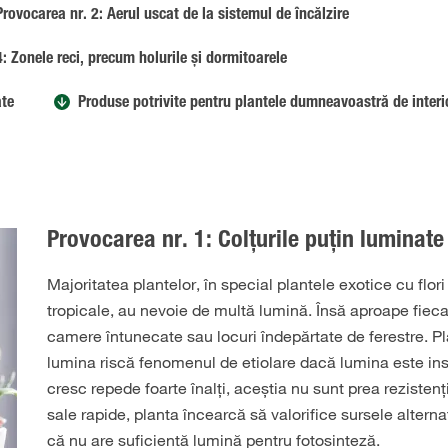
Provocarea nr. 2: Aerul uscat de la sistemul de încălzire
: Zonele reci, precum holurile și dormitoarele
ate
Produse potrivite pentru plantele dumneavoastră de interi
Provocarea nr. 1: Colțurile puțin luminate
Majoritatea plantelor, în special plantele exotice cu flori
tropicale, au nevoie de multă lumină. Însă aproape fiec
camere întunecate sau locuri îndepărtate de ferestre. P
lumina riscă fenomenul de etiolare dacă lumina este insu
cresc repede foarte înalți, aceștia nu sunt prea rezistenți
sale rapide, planta încearcă să valorifice sursele altern
că nu are suficientă lumină pentru fotosinteză.