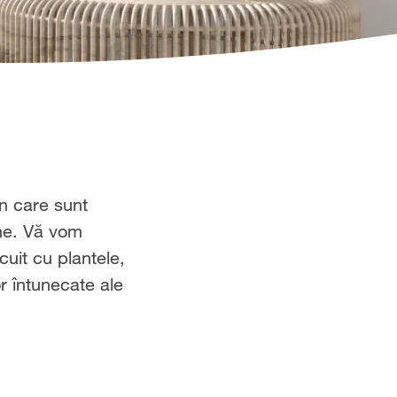
în care sunt
ine. Vă vom
cuit cu plantele,
or întunecate ale