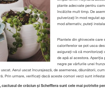
plante adecvate pentru came
încălzite mult timp. De asem
pulverizați în mod regulat ap
mod alternativ, puteți instal
Plantele din ghivecele care 
caloriferelor se pot usca de
asigurați-vă că monitorizați
de apă al acestora. Apariția
negre pe vârfurile unei frun
a uscat. Aerul uscat încurajează, de asemenea, dăunătorii, cum
ră. Prin urmare, verificați dacă aceste comori verzi sunt infesta
, cactusul de crăciun și Schefflera sunt cele mai potrivite p