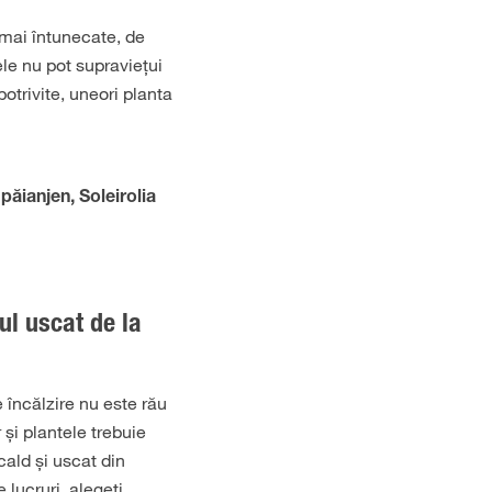
 mai întunecate, de
le nu pot supraviețui
potrivite, uneori planta
păianjen, Soleirolia
ul uscat de la
 încălzire nu este rău
 și plantele trebuie
cald și uscat din
 lucruri, alegeți