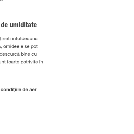
t de umiditate
țineți întotdeauna
ă, orhideele se pot
e descurcă bine cu
t foarte potrivite în
condițiile de aer