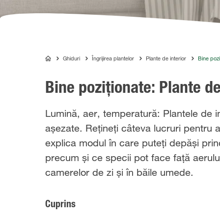
Ghiduri
Îngrijirea plantelor
Plante de interior
Bine poziț
COMPO
Bine poziționate: Plante de 
Lumină, aer, temperatură: Plantele de int
așezate. Rețineți câteva lucruri pentru
explica modul în care puteți depăși princ
precum și ce specii pot face față aerului 
camerelor de zi și în băile umede.
Cuprins