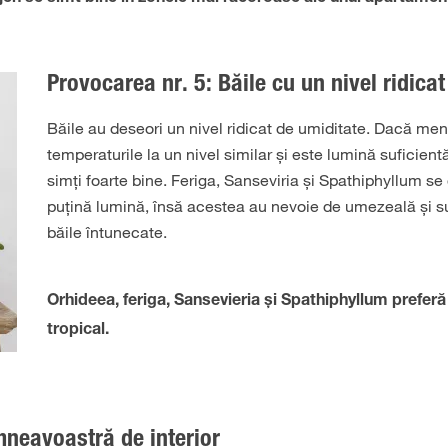
Provocarea nr. 5: Băile cu un nivel ridica
Băile au deseori un nivel ridicat de umiditate. Dacă men
temperaturile la un nivel similar și este lumină suficient
simți foarte bine. Feriga, Sanseviria și Spathiphyllum s
puțină lumină, însă acestea au nevoie de umezeală și sun
băile întunecate.
Orhideea, feriga, Sansevieria și Spathiphyllum preferă 
tropical.
mneavoastră de interior