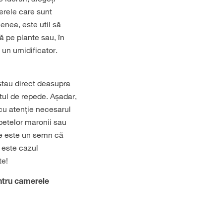
rele care sunt
enea, este util să
ă pe plante sau, în
a un umidificator.
stau direct deasupra
stul de repede. Așadar,
 cu atenție necesarul
 petelor maronii sau
ze este un semn că
 este cazul
te!
entru camerele