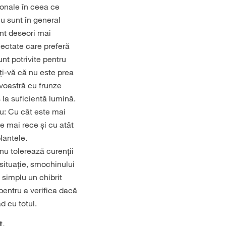
sonale în ceea ce
nu sunt în general
unt deseori mai
lectate care preferă
nt potrivite pentru
ți-vă că nu este prea
voastră cu frunze
 la suficientă lumină.
ru: Cu cât este mai
e mai rece și cu atât
lantele.
nu tolerează curenții
 situație, smochinului
i simplu un chibrit
pentru a verifica dacă
d cu totul.
t.