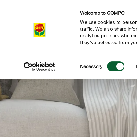
Welcome to COMPO
We use cookies to persona
Produse
traffic. We also share inf
analytics partners who ma
they’ve collected from you
Consent
Necessary
Selection