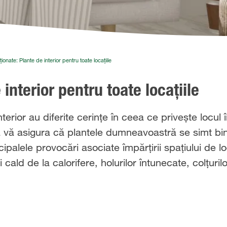
ionate: Plante de interior pentru toate locațiile
interior pentru toate locațiile
erior au diferite cerințe în ceea ce privește locul 
 a vă asigura că plantele dumneavoastră se simt b
ipalele provocări asociate împărțirii spațiului de lo
cald de la calorifere, holurilor întunecate, colțuril