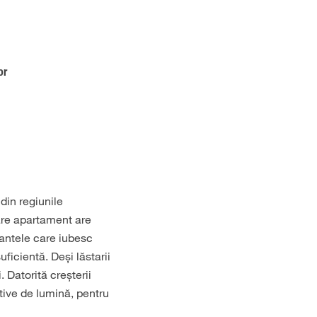
or
 din regiunile
are apartament are
lantele care iubesc
ficientă. Deși lăstarii
. Datorită creșterii
ative de lumină, pentru