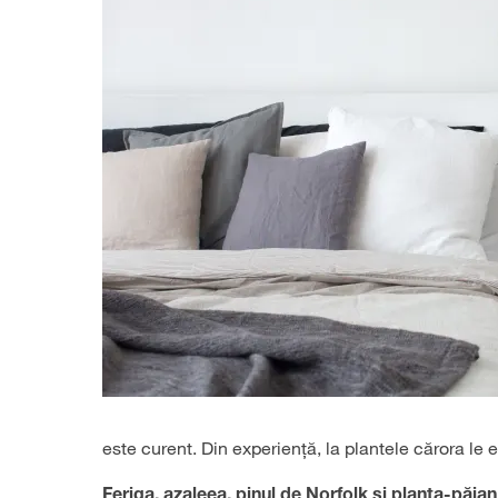
este curent. Din experiență, la plantele cărora le 
Feriga, azaleea, pinul de Norfolk și planta-păia