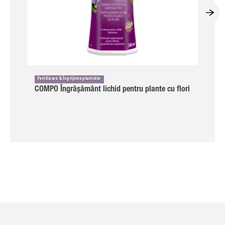
Fertilizare & Îngrijirea plantelor
COMPO Îngrăşământ lichid pentru plante cu flori