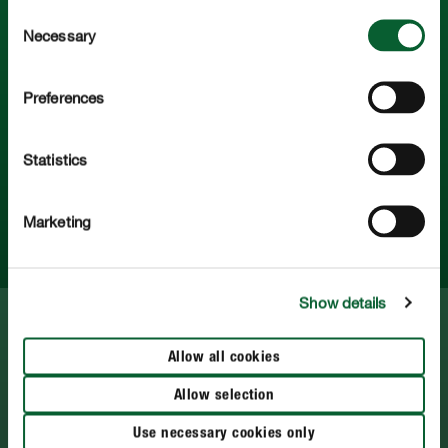
Consent
Necessary
Selection
Preferences
COMPO. Plante frumoase pur şi simplu
Statistics
Service
Marketing
Află mai multe despre firma noastră
Show details
Printează
Allow all cookies
Declarație privind confidențialitatea datelor
Allow selection
Modificați Setările Cookie
Use necessary cookies only