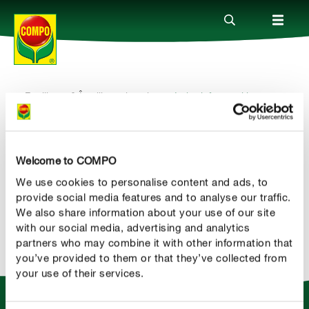
se
Fertilizare & Îngrijirea plantelor
Ierburi, fructe și legume
Produse
Ierburi, fructe și legume
Ghiduri
Welcome to COMPO
We use cookies to personalise content and ads, to
Teme
provide social media features and to analyse our traffic.
Distribuie
We also share information about your use of our site
with our social media, advertising and analytics
Companie
partners who may combine it with other information that
you’ve provided to them or that they’ve collected from
your use of their services.