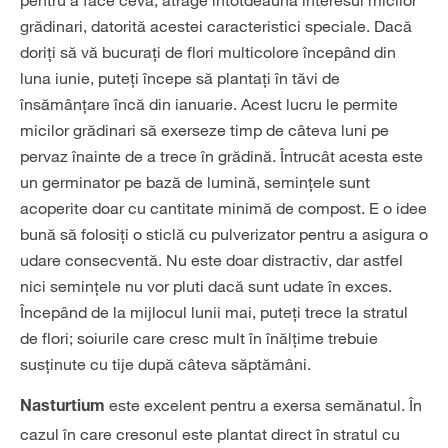
pentru a face ceva, atrage întotdeauna interesul micilor
grădinari, datorită acestei caracteristici speciale. Dacă
doriți să vă bucurați de flori multicolore începând din
luna iunie, puteți începe să plantați în tăvi de
însămânțare încă din ianuarie. Acest lucru le permite
micilor grădinari să exerseze timp de câteva luni pe
pervaz înainte de a trece în grădină. Întrucât acesta este
un germinator pe bază de lumină, semințele sunt
acoperite doar cu cantitate minimă de compost. E o idee
bună să folosiți o sticlă cu pulverizator pentru a asigura o
udare consecventă. Nu este doar distractiv, dar astfel
nici semințele nu vor pluti dacă sunt udate în exces.
Începând de la mijlocul lunii mai, puteți trece la stratul
de flori; soiurile care cresc mult în înălțime trebuie
susținute cu tije după câteva săptămâni.
este excelent pentru a exersa semănatul. În
Nasturtium
cazul în care cresonul este plantat direct în stratul cu