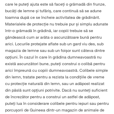
care le puteți ajuta este să faceți o grămadă din frunze,
bucăți de lemne și tufăriș, care continuă să se adune
toamna după ce se încheie activitatea de grădinărit.
Materialele de protecție nu trebuie pur și simplu adunate
într-o grămadă în grădină, iar copiii trebuie să se
gândească cum ar arăta o ascunzătoare bună pentru
arici. Locurile protejate aflate sub un gard viu des, sub
magazia de lemne sau sub un foișor sunt câteva dintre
opțiuni. În cazul în care în grădina dumneavoastră nu
există ascunzători bune, puteți construi o colibă pentru
arici împreună cu copiii dumneavoastră. Colibele simple
din lemn, tratate pentru a rezista la condițiile de vreme
cu protecție naturală din lemn, sau un adăpost realizat
din pâslă sunt opțiuni potrivite. Dacă nu sunteți suficient
de încrezător pentru a construi un astfel de adăpost,
puteți lua în considerare colibele pentru iepuri sau pentru
porcușorii de Guineea dintr-un magazin de animale de