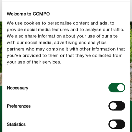
transformă într-o platformă de activități.
Welcome to COMPO
We use cookies to personalise content and ads, to
provide social media features and to analyse our traffic.
We also share information about your use of our site
with our social media, advertising and analytics
partners who may combine it with other information that
you’ve provided to them or that they’ve collected from
your use of their services.
Consent
Necessary
Selection
Preferences
Realizarea unor spirale de plante
Realizarea unor spirale de plante poate fi un proiect de
Statistics
care întreaga familie se va ocupa pe timpul verii. Este