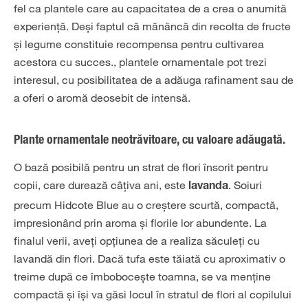
fel ca plantele care au capacitatea de a crea o anumită
experiență. Deși faptul că mănâncă din recolta de fructe
și legume constituie recompensa pentru cultivarea
acestora cu succes., plantele ornamentale pot trezi
interesul, cu posibilitatea de a adăuga rafinament sau de
a oferi o aromă deosebit de intensă.
Plante ornamentale neotrăvitoare, cu valoare adăugată.
O bază posibilă pentru un strat de flori însorit pentru
copii, care durează câțiva ani, este
. Soiuri
lavanda
precum Hidcote Blue au o creștere scurtă, compactă,
impresionând prin aroma și florile lor abundente. La
finalul verii, aveți opțiunea de a realiza săculeți cu
lavandă din flori. Dacă tufa este tăiată cu aproximativ o
treime după ce îmbobocește toamna, se va menține
compactă și își va găsi locul în stratul de flori al copilului