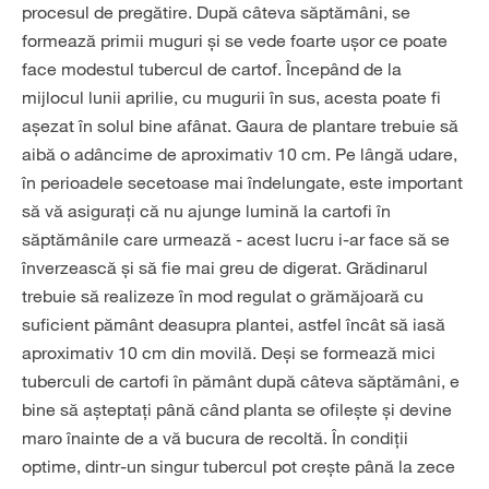
procesul de pregătire. După câteva săptămâni, se
formează primii muguri și se vede foarte ușor ce poate
face modestul tubercul de cartof. Începând de la
mijlocul lunii aprilie, cu mugurii în sus, acesta poate fi
așezat în solul bine afânat. Gaura de plantare trebuie să
aibă o adâncime de aproximativ 10 cm. Pe lângă udare,
în perioadele secetoase mai îndelungate, este important
să vă asigurați că nu ajunge lumină la cartofi în
săptămânile care urmează - acest lucru i-ar face să se
înverzească și să fie mai greu de digerat. Grădinarul
trebuie să realizeze în mod regulat o grămăjoară cu
suficient pământ deasupra plantei, astfel încât să iasă
aproximativ 10 cm din movilă. Deși se formează mici
tuberculi de cartofi în pământ după câteva săptămâni, e
bine să așteptați până când planta se ofilește și devine
maro înainte de a vă bucura de recoltă. În condiții
optime, dintr-un singur tubercul pot crește până la zece