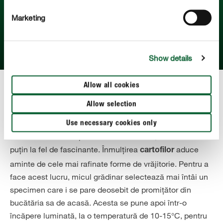
nevoie de multă creativitate - de la selectarea pietrelor
Marketing
potrivite până la plantarea și îngrijirea acesteia.
AFLAȚI MAI MULTE
Show details
Allow all cookies
Cultivarea fructelor și a legumelor este o joacă de copii
Allow selection
Legumele cu tuberculi care cresc sub pământ nu sunt la
Use necessary cookies only
fel de frumoase ca plantele ornamentale, însă sunt cel
puțin la fel de fascinante. Înmulțirea
aduce
cartofilor
aminte de cele mai rafinate forme de vrăjitorie. Pentru a
face acest lucru, micul grădinar selectează mai întâi un
specimen care i se pare deosebit de promițător din
bucătăria sa de acasă. Acesta se pune apoi într-o
încăpere luminată, la o temperatură de 10-15°C, pentru