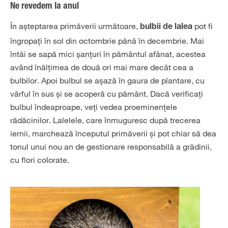
Ne revedem la anul
În așteptarea primăverii următoare,
pot fi
bulbii de lalea
îngropați în sol din octombrie până în decembrie. Mai
întâi se sapă mici șanțuri în pământul afânat, acestea
având înălțimea de două ori mai mare decât cea a
bulbilor. Apoi bulbul se așază în gaura de plantare, cu
vârful în sus și se acoperă cu pământ. Dacă verificați
bulbul îndeaproape, veți vedea proeminențele
rădăcinilor. Lalelele, care înmuguresc după trecerea
iernii, marchează începutul primăverii și pot chiar să dea
tonul unui nou an de gestionare responsabilă a grădinii,
cu flori colorate.