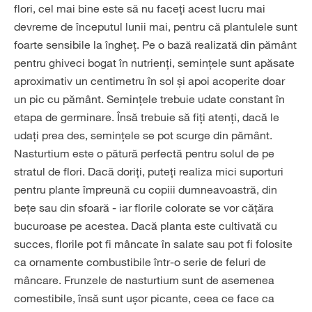
flori, cel mai bine este să nu faceți acest lucru mai
devreme de începutul lunii mai, pentru că plantulele sunt
foarte sensibile la îngheț. Pe o bază realizată din pământ
pentru ghiveci bogat în nutrienți, semințele sunt apăsate
aproximativ un centimetru în sol și apoi acoperite doar
un pic cu pământ. Semințele trebuie udate constant în
etapa de germinare. Însă trebuie să fiți atenți, dacă le
udați prea des, semințele se pot scurge din pământ.
Nasturtium este o pătură perfectă pentru solul de pe
stratul de flori. Dacă doriți, puteți realiza mici suporturi
pentru plante împreună cu copiii dumneavoastră, din
bețe sau din sfoară - iar florile colorate se vor cățăra
bucuroase pe acestea. Dacă planta este cultivată cu
succes, florile pot fi mâncate în salate sau pot fi folosite
ca ornamente combustibile într-o serie de feluri de
mâncare. Frunzele de nasturtium sunt de asemenea
comestibile, însă sunt ușor picante, ceea ce face ca