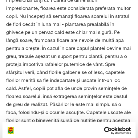
impresionantă și cu floarea de dimensiuni
impresionante, floarea este considerată preferata multor
copii. Nu începeți să semănați floarea soarelui în stratul
de flori decât în luna mai - plantarea prealabilă în
ghivece pe un pervaz cald este chiar mai sigură. Pe
lângă soare, frumoasa floare are nevoie de multă apă
pentru a crește. În cazul în care capul plantei devine mai
greu, trebuie așezat un suport pentru plantă, pentru a o
proteja împotriva rafalelor puternice de vânt. Spre
sfârșitul verii, când florile galbene se ofilesc, capetele
florilor merită să fie îndepărtate și uscate într-un loc
cald. Astfel, copiii pot afla de unde provin semințele de
floarea soarelui, însă extragerea semințelor este destul
de greu de realizat. Păsărilor le este mai simplu să o
facă, folosindu-și ciocurile ascuțite. Capetele uscate ale
florilor sunt o binevenită sursă de nutriție pentru acestea
pe timpul iernii. Cel mai bine este să le puneți într-o
căsuță pentru păsări din grădină și urmăriți cum se