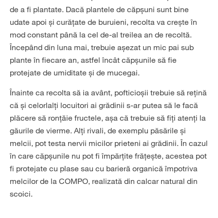
de a fi plantate. Dacă plantele de căpșuni sunt bine
udate apoi și curățate de buruieni, recolta va crește în
mod constant până la cel de-al treilea an de recoltă.
Începând din luna mai, trebuie așezat un mic pai sub
plante în fiecare an, astfel încât căpșunile să fie
protejate de umiditate și de mucegai.
Înainte ca recolta să ia avânt, pofticioșii trebuie să rețină
că și celorlalți locuitori ai grădinii s-ar putea să le facă
plăcere să ronțăie fructele, așa că trebuie să fiți atenți la
găurile de vierme. Alți rivali, de exemplu păsările și
melcii, pot testa nervii micilor prieteni ai grădinii. În cazul
în care căpșunile nu pot fi împărțite frățește, acestea pot
fi protejate cu plase sau cu barieră organică împotriva
melcilor de la COMPO, realizată din calcar natural din
scoici.