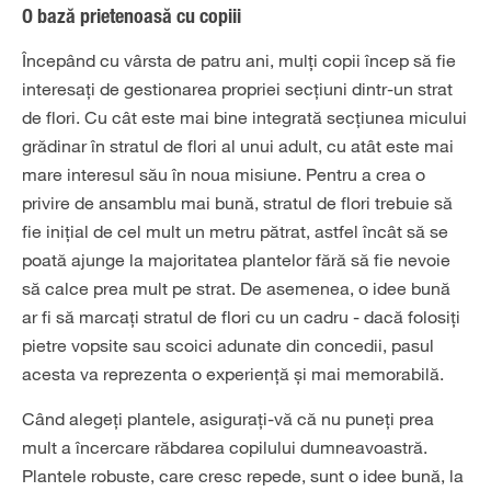
O bază prietenoasă cu copiii
Începând cu vârsta de patru ani, mulți copii încep să fie
interesați de gestionarea propriei secțiuni dintr-un strat
de flori. Cu cât este mai bine integrată secțiunea micului
grădinar în stratul de flori al unui adult, cu atât este mai
mare interesul său în noua misiune. Pentru a crea o
privire de ansamblu mai bună, stratul de flori trebuie să
fie inițial de cel mult un metru pătrat, astfel încât să se
poată ajunge la majoritatea plantelor fără să fie nevoie
să calce prea mult pe strat. De asemenea, o idee bună
ar fi să marcați stratul de flori cu un cadru - dacă folosiți
pietre vopsite sau scoici adunate din concedii, pasul
acesta va reprezenta o experiență și mai memorabilă.
Când alegeți plantele, asigurați-vă că nu puneți prea
mult a încercare răbdarea copilului dumneavoastră.
Plantele robuste, care cresc repede, sunt o idee bună, la