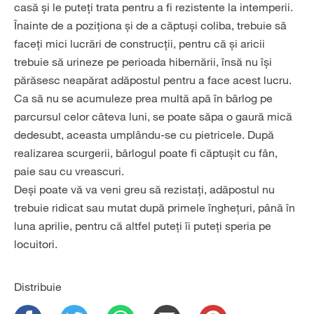
casă și le puteți trata pentru a fi rezistente la intemperii.
Înainte de a poziționa și de a căptuși coliba, trebuie să
faceți mici lucrări de construcții, pentru că și aricii
trebuie să urineze pe perioada hibernării, însă nu își
părăsesc neapărat adăpostul pentru a face acest lucru.
Ca să nu se acumuleze prea multă apă în bârlog pe
parcursul celor câteva luni, se poate săpa o gaură mică
dedesubt, aceasta umplându-se cu pietricele. După
realizarea scurgerii, bârlogul poate fi căptușit cu fân,
paie sau cu vreascuri.
Deși poate vă va veni greu să rezistați, adăpostul nu
trebuie ridicat sau mutat după primele înghețuri, până în
luna aprilie, pentru că altfel puteți îi puteți speria pe
locuitori.
Distribuie