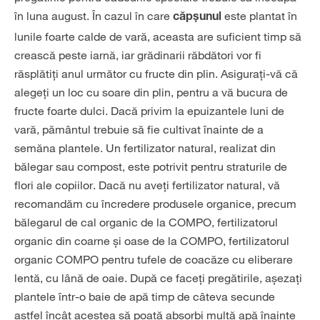
în luna august. În cazul în care
este plantat în
căpșunul
lunile foarte calde de vară, aceasta are suficient timp să
crească peste iarnă, iar grădinarii răbdători vor fi
răsplătiți anul următor cu fructe din plin. Asigurați-vă că
alegeți un loc cu soare din plin, pentru a vă bucura de
fructe foarte dulci. Dacă privim la epuizantele luni de
vară, pământul trebuie să fie cultivat înainte de a
semăna plantele. Un fertilizator natural, realizat din
bălegar sau compost, este potrivit pentru straturile de
flori ale copiilor. Dacă nu aveți fertilizator natural, vă
recomandăm cu încredere produsele organice, precum
bălegarul de cal organic de la COMPO, fertilizatorul
organic din coarne și oase de la COMPO, fertilizatorul
organic COMPO pentru tufele de coacăze cu eliberare
lentă, cu lână de oaie. După ce faceți pregătirile, așezați
plantele într-o baie de apă timp de câteva secunde
astfel încât acestea să poată absorbi multă apă înainte