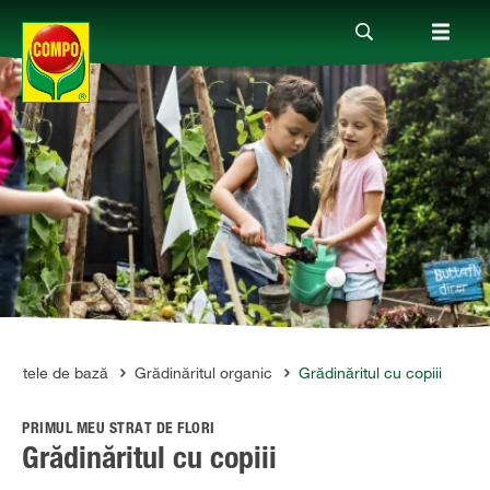
Produse
Ghiduri
Teme
Companie
mentele de bază
Grădinăritul organic
Grădinăritul cu copiii
PRIMUL MEU STRAT DE FLORI
Grădinăritul cu copiii