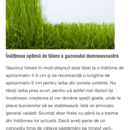
Înălțimea optimă de tăiere a gazonului dumneavoastră
Gazonul folosit în mod obișnuit este tăiat la o înălțime de
aproximativ 4-5 cm și se recomandă o lungime de
aproximativ 6 cm pentru iarba din zonele umbrite. Nu
tăiați iarba prea scurt, pentru că astfel noii lăstari își
încetinesc creșterea și vor rămâne spații goale, unde le
place buruienilor să se stabilească. Iată un principiu
general valabil: Scurtați doar firele cu până la o treime
din înălțimea lor actuală. Dacă aveți parte de un
concediu timp de câteva săptămâni pe timpul verii,