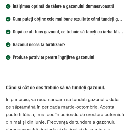
Înălțimea optimă de tăiere a gazonului dumneavoastră
Cum puteți obține cele mai bune rezultate când tundeți gazonul.
După ce ați tuns gazonul, ce trebuie să faceți cu iarba tăiată?
Gazonul necesită fertilizare?
Produse potrivite pentru îngrijirea gazonului
Când și cât de des trebuie să vă tundeți gazonul.
În principiu, vă recomandăm să tundeți gazonul o dată
pe săptămână în perioada martie-octombrie. Acesta
poate fi tăiat și mai des în perioada de creștere puternică
din mai și din iunie. Frecvența de tundere a gazonului
dumneavoastră depinde și de tipul și de semințele