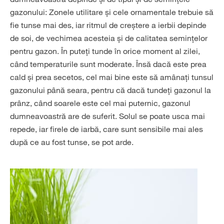
gazonului: Zonele utilitare și cele ornamentale trebuie să
fie tunse mai des, iar ritmul de creștere a ierbii depinde
de soi, de vechimea acesteia și de calitatea semințelor
pentru gazon. În puteți tunde în orice moment al zilei,
când temperaturile sunt moderate. Însă dacă este prea
cald și prea secetos, cel mai bine este să amânați tunsul
gazonului până seara, pentru că dacă tundeți gazonul la
prânz, când soarele este cel mai puternic, gazonul
dumneavoastră are de suferit. Solul se poate usca mai
repede, iar firele de iarbă, care sunt sensibile mai ales
după ce au fost tunse, se pot arde.