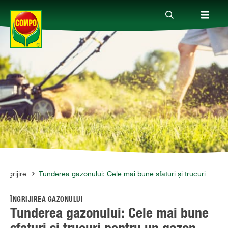
Produse
Ghiduri
Teme
Companie
 îngrijire
Tunderea gazonului: Cele mai bune sfaturi și trucuri
ÎNGRIJIREA GAZONULUI
Tunderea gazonului: Cele mai bune