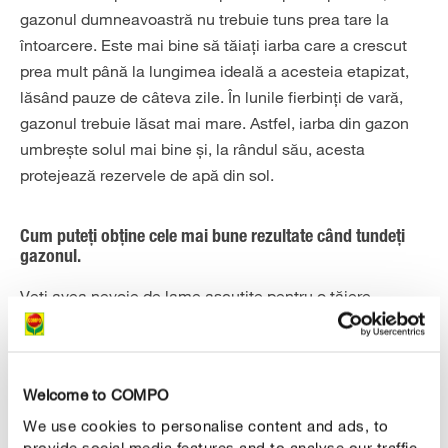
gazonul dumneavoastră nu trebuie tuns prea tare la
întoarcere. Este mai bine să tăiați iarba care a crescut
prea mult până la lungimea ideală a acesteia etapizat,
lăsând pauze de câteva zile. În lunile fierbinți de vară,
gazonul trebuie lăsat mai mare. Astfel, iarba din gazon
umbrește solul mai bine și, la rândul său, acesta
protejează rezervele de apă din sol.
Cum puteți obține cele mai bune rezultate când tundeți
gazonul.
Veți avea nevoie de lame ascuțite pentru o tăiere
precisă. Ascuțiți cuțitele mașinii de tuns iarba când
lamele încep să aibă margini neregulate, iar vârfurile
capătă o culoare gri sau ocru. Tundeți iarba doar cât
Welcome to COMPO
vremea este uscată și când pământul s-a uscat, altfel
iarba se va degrada mai mult decât este necesar. În
We use cookies to personalise content and ads, to
provide social media features and to analyse our traffic.