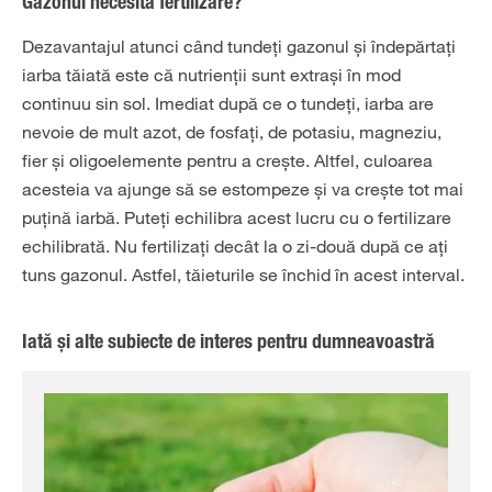
Gazonul necesită fertilizare?
Dezavantajul atunci când tundeți gazonul și îndepărtați
iarba tăiată este că nutrienții sunt extrași în mod
continuu sin sol. Imediat după ce o tundeți, iarba are
nevoie de mult azot, de fosfați, de potasiu, magneziu,
fier și oligoelemente pentru a crește. Altfel, culoarea
acesteia va ajunge să se estompeze și va crește tot mai
puțină iarbă. Puteți echilibra acest lucru cu o fertilizare
echilibrată. Nu fertilizați decât la o zi-două după ce ați
tuns gazonul. Astfel, tăieturile se închid în acest interval.
Iată și alte subiecte de interes pentru dumneavoastră