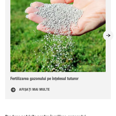
Fertilizarea gazonului pe înțelesul tuturor
Îng
AFIȘAȚI MAI MULTE