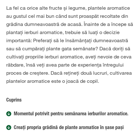
La fel ca orice alte fructe și legume, plantele aromatice
au gustul cel mai bun când sunt proaspăt recoltate din
grădina dumneavoastră de acasă. Înainte de a începe să
plantați ierburi aromatice, trebuie să luați o decizie
importantă: Preferați să le însămânțați dumneavoastră
sau să cumpărați plante gata semănate? Dacă doriți să
cultivați propriile ierburi aromatice, aveți nevoie de ceva
răbdare, însă veți avea parte de experiența întregului
proces de creștere. Dacă rețineți două lucruri, cultivarea
plantelor aromatice este o joacă de copil.
Cuprins
Momentul potrivit pentru semănarea ierburilor aromatice.
Creați propria grădină de plante aromatice în șase pași