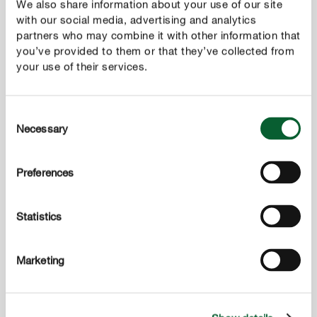
We also share information about your use of our site
with our social media, advertising and analytics
partners who may combine it with other information that
you’ve provided to them or that they’ve collected from
your use of their services.
Consent
4
Încep să apară primele răsaduri
Necessary
Selection
În funcție de tipul plantei, primele răsaduri cresc după
aproximativ 8-14 zile. Acum plantele trebuie să fie
Preferences
așezate într-un loc foarte luminos. Atenție însă:
Plantelor aromatice nu le place soarele arzător de la
Statistics
ferestrele îndreptate către sud!
Marketing