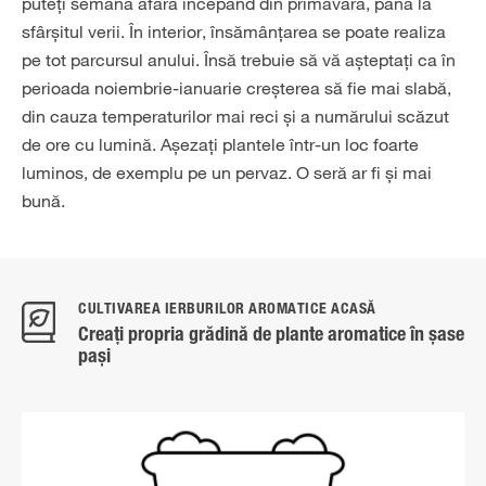
puteți semăna afară începând din primăvară, până la
sfârșitul verii. În interior, însămânțarea se poate realiza
pe tot parcursul anului. Însă trebuie să vă așteptați ca în
perioada noiembrie-ianuarie creșterea să fie mai slabă,
din cauza temperaturilor mai reci și a numărului scăzut
de ore cu lumină. Așezați plantele într-un loc foarte
luminos, de exemplu pe un pervaz. O seră ar fi și mai
bună.
CULTIVAREA IERBURILOR AROMATICE ACASĂ
Creați propria grădină de plante aromatice în șase
pași