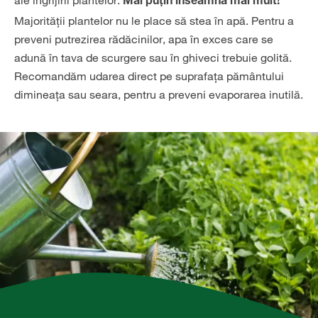
Mai puțin înseamnă mai mult!
Majorității plantelor nu le place să stea în apă. Pentru a
preveni putrezirea rădăcinilor, apa în exces care se
adună în tava de scurgere sau în ghiveci trebuie golită.
Recomandăm udarea direct pe suprafața pământului
dimineața sau seara, pentru a preveni evaporarea inutilă.