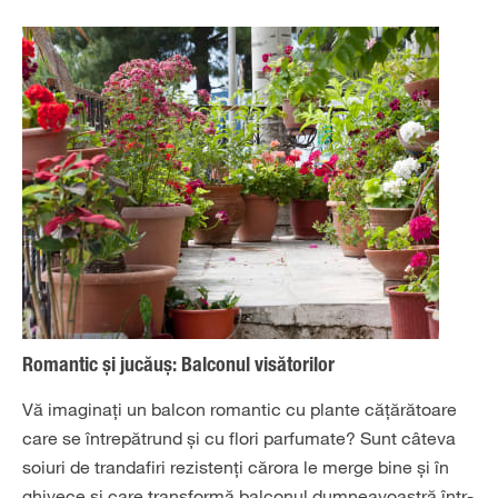
Romantic și jucăuș: Balconul visătorilor
Vă imaginați un balcon romantic cu plante cățărătoare
care se întrepătrund și cu flori parfumate? Sunt câteva
soiuri de trandafiri rezistenți cărora le merge bine și în
ghivece și care transformă balconul dumneavoastră într-