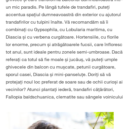
un mic paradis. Pe lângă tufele de trandafiri, puteți
accentua spațiul dumneavoastră din exterior cu ajutorul
trandafirilor cu tulpini înalte. Vă recomandăm să îi
combinați cu Gypsophila, cu Lobularia maritima, cu
Diascia și cu verbena curgătoare. Hortensiile, cu florile
lor enorme, precum și atrăgătoarele fucsii, care înfloresc
tot anul, sunt ideale pentru zonele semi-umbroase. Dacă
referați ca totul să fie moale și jucăuș, vă puteți umple
ghivecele din balcon cu mușcate, petunii curgătoare,
sporul casei, Diascia și mini-panseluțe. Doriți să vă
protejați noul loc preferat de soare sau de ochii curioși ai
vecinilor? Atunci plantați iederă, trandafiri cățărători,
Fallopia baldschuanica, clematite sau sângele voinicului