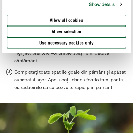
Show details
Pentru a preveni îmbibarea cu apă , adăugați un strat
de scurgere, sub forma unor fragmente de lut și a
Allow all cookies
unor pietricele. Deasupra adăugați un strat de
pământ pentru ghivece. Așezați plantele în cutie,
Allow selection
lăsând suficient spațiu între ele (15-20 cm), chiar
Use necessary cookies only
dacă pare un pic prea gol la început. Dacă sunt
îngrijite, plantele vor umple spațiile în câteva
săptămâni.
Completați toate spațiile goale din pământ și apăsați
substratul ușor. Apoi udați, dar nu foarte tare, pentru
ca rădăcinile să se dezvolte rapid prin pământ.