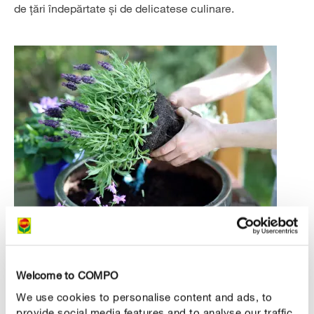
de țări îndepărtate și de delicatese culinare.
CUM LE PUTEȚI PĂSTRA MAI MULT TIMP
Welcome to COMPO
Totul începe cu pământul potrivit.
We use cookies to personalise content and ads, to
Cum ghivecele, cutiile și jardinierele sunt spații izolate,
provide social media features and to analyse our traffic.