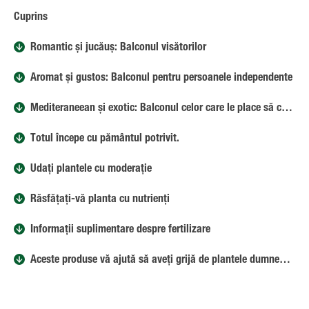
Cuprins
Romantic și jucăuș: Balconul visătorilor
Aromat și gustos: Balconul pentru persoanele independente
Mediteraneean și exotic: Balconul celor care le place să călătorească
Totul începe cu pământul potrivit.
Udați plantele cu moderație
Răsfățați-vă planta cu nutrienți
Informații suplimentare despre fertilizare
Aceste produse vă ajută să aveți grijă de plantele dumneavoastră de pe balcon și din ghivece