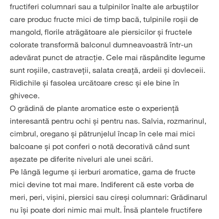
fructiferi columnari sau a tulpinilor înalte ale arbuștilor
care produc fructe mici de timp bacă, tulpinile roșii de
mangold, florile atrăgătoare ale piersicilor și fructele
colorate transformă balconul dumneavoastră într-un
adevărat punct de atracție. Cele mai răspândite legume
sunt roșiile, castraveții, salata creață, ardeii și dovleceii.
Ridichile și fasolea urcătoare cresc și ele bine în
ghivece.
O grădină de plante aromatice este o experiență
interesantă pentru ochi și pentru nas. Salvia, rozmarinul,
cimbrul, oregano și pătrunjelul încap în cele mai mici
balcoane și pot conferi o notă decorativă când sunt
așezate pe diferite niveluri ale unei scări.
Pe lângă legume și ierburi aromatice, gama de fructe
mici devine tot mai mare. Indiferent că este vorba de
meri, peri, vișini, piersici sau cireși columnari: Grădinarul
nu își poate dori nimic mai mult. Însă plantele fructifere