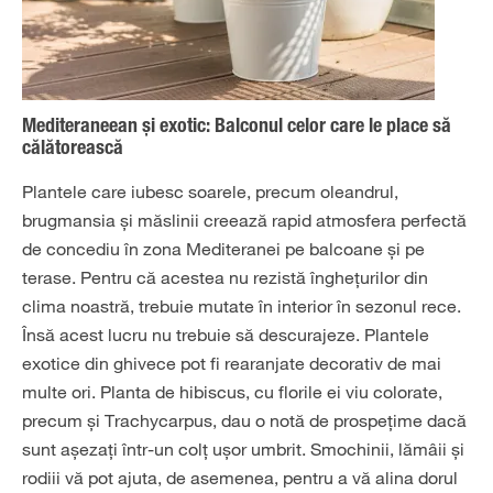
Mediteraneean și exotic: Balconul celor care le place să
călătorească
Plantele care iubesc soarele, precum oleandrul,
brugmansia și măslinii creează rapid atmosfera perfectă
de concediu în zona Mediteranei pe balcoane și pe
terase. Pentru că acestea nu rezistă înghețurilor din
clima noastră, trebuie mutate în interior în sezonul rece.
Însă acest lucru nu trebuie să descurajeze. Plantele
exotice din ghivece pot fi rearanjate decorativ de mai
multe ori. Planta de hibiscus, cu florile ei viu colorate,
precum și Trachycarpus, dau o notă de prospețime dacă
sunt așezați într-un colț ușor umbrit. Smochinii, lămâii și
rodiii vă pot ajuta, de asemenea, pentru a vă alina dorul